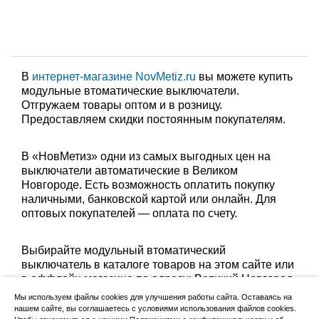
В
интернет-магазине NovMetiz.ru
вы можете купить
модульные втоматические выключатели.
Отгружаем товары оптом и в розницу.
Предоставляем скидки постоянным покупателям.
В «НовМетиз» одни из самых выгодных цен на
выключатели автоматические в Великом
Новгороде. Есть возможность оплатить покупку
наличными, банковской картой или онлайн. Для
оптовых покупателей — оплата по счету.
Выбирайте модульный втоматический
выключатель в каталоге товаров на этом сайте или
в оффлайн магазине по адресу: Великий Новгород,
Сырковское шоссе, 8а (по будням с 9:00 до 17:00, в
Мы используем файлы cookies для улучшения работы сайта. Оставаясь на
субботу с 9:00 до 13:00). Забрать заказ можно
нашем сайте, вы соглашаетесь с условиями использования файлов cookies.