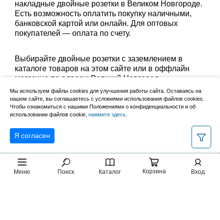
накладные двойные розетки в Великом Новгороде.
Есть возможность оплатить покупку наличными,
банковской картой или онлайн. Для оптовых
покупателей — оплата по счету.
Выбирайте двойные розетки с заземлением в
каталоге товаров на этом сайте или в оффлайн
магазине по адресу: Великий Новгород,
Сырковское шоссе, 8а (по будням с 9:00 до 17:00, в
Мы используем файлы cookies для улучшения работы сайта. Оставаясь на
субботу с 9:00 до 13:00). Забрать заказ можно
нашем сайте, вы соглашаетесь с условиями использования файлов cookies.
Чтобы ознакомиться с нашими Положениями о конфиденциальности и об
лично в пункте выдачи или оформить доставку до
использовании файлов cookie,
нажмите здесь
.
дома.
Я согласен
Корзина
Меню
Поиск
Каталог
Вход