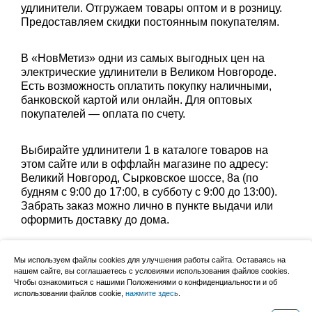
удлинители. Отгружаем товары оптом и в розницу.
Предоставляем скидки постоянным покупателям.
В «НовМетиз» одни из самых выгодных цен на
электрические удлинители в Великом Новгороде.
Есть возможность оплатить покупку наличными,
банковской картой или онлайн. Для оптовых
покупателей — оплата по счету.
Выбирайте удлинители 1 в каталоге товаров на
этом сайте или в оффлайн магазине по адресу:
Великий Новгород, Сырковское шоссе, 8а (по
будням с 9:00 до 17:00, в субботу с 9:00 до 13:00).
Забрать заказ можно лично в пункте выдачи или
оформить доставку до дома.
Уточните группу товаров:
Мы используем файлы cookies для улучшения работы сайта. Оставаясь на
электрические удлинители 50 м
,
нашем сайте, вы соглашаетесь с условиями использования файлов cookies.
Чтобы ознакомиться с нашими Положениями о конфиденциальности и об
электрические удлинители 5 м
,
использовании файлов cookie,
нажмите здесь
.
электрические удлинители на 3 розетки