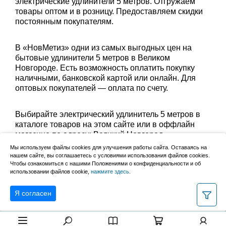
электрические удлинители 5 метров. Отгружаем
товары оптом и в розницу. Предоставляем скидки
постоянным покупателям.
В «НовМетиз» одни из самых выгодных цен на
бытовые удлинители 5 метров в Великом
Новгороде. Есть возможность оплатить покупку
наличными, банковской картой или онлайн. Для
оптовых покупателей — оплата по счету.
Выбирайте электрический удлинитель 5 метров в
каталоге товаров на этом сайте или в оффлайн
магазине по адресу: Великий Новгород,
Сырковское шоссе, 8а (по будням с 9:00 до 17:00, в
Мы используем файлы cookies для улучшения работы сайта. Оставаясь на
субботу с 9:00 до 13:00). Забрать заказ можно
нашем сайте, вы соглашаетесь с условиями использования файлов cookies.
Чтобы ознакомиться с нашими Положениями о конфиденциальности и об
лично в пункте выдачи или оформить доставку до
использовании файлов cookie,
нажмите здесь
.
дома.
Я согласен