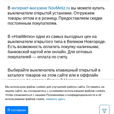
В
интернет-магазине NovMetiz.ru
вы можете купить
выключатели открытой установки. Отгружаем
товары оптом и в розницу. Предоставляем скидки
постоянным покупателям.
В «НовМетиз» одни из самых выгодных цен на
выключатели открытого типа в Великом Новгороде.
Есть возможность оплатить покупку наличными,
банковской картой или онлайн. Для оптовых
покупателей — оплата по счету.
Выбирайте выключатель клавишный открытый в
каталоге товаров на этом сайте или в оффлайн
магазине по адресу: Великий Новгород,
Сырковское шоссе, 8а (по будням с 9:00 до 17:00, в
Мы используем файлы cookies для улучшения работы сайта. Оставаясь на
субботу с 9:00 до 13:00). Забрать заказ можно
нашем сайте, вы соглашаетесь с условиями использования файлов cookies.
Чтобы ознакомиться с нашими Положениями о конфиденциальности и об
лично в пункте выдачи или оформить доставку до
использовании файлов cookie,
нажмите здесь
.
дома.
Я согласен