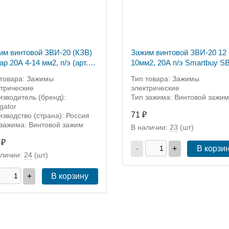
им винтовой ЗВИ-20 (КЗВ)
Зажим винтовой ЗВИ-20 12 
р 20А 4-14 мм2, п/э (арт.
10мм2, 20А п/э Smartbuy S
05)
tb-20-12
 товара: Зажимы
Тип товара: Зажимы
ктрические
электрические
зводитель (бренд):
Тип зажима: Винтовой зажим
gator
71 ₽
зводство (страна): Россия
 зажима: Винтовой зажим
В наличии:
23
(шт)
 ₽
-
+
В корзи
аличии:
24
(шт)
+
В корзину