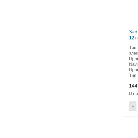
Заж
12 па
710
Тип
эле
Прои
Navi
Прои
Тип
144
В н
-