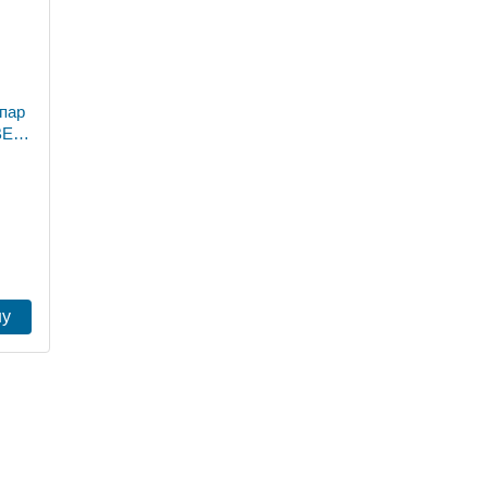
пар
BE-
ну