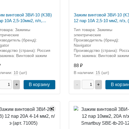
им винтовой ЗВИ-10 (КЗВ)
Зажим винтовой ЗВИ-10 (К
р 10А 2,5-10мм2, п/п,
12 пар 10А 2,5-10 мм2, п/э, (арт.
ный Navigator 71013
71003)
 товара: Зажимы
Тип товара: Зажимы
ктрические
электрические
зводитель (бренд):
Производитель (бренд):
gator
Navigator
зводство (страна): Россия
Производство (страна): Росс
 зажима: Винтовой зажим
Тип зажима: Винтовой зажим
₽
88 ₽
аличии:
10
(шт)
В наличии:
15
(шт)
+
В корзину
-
+
В корзи