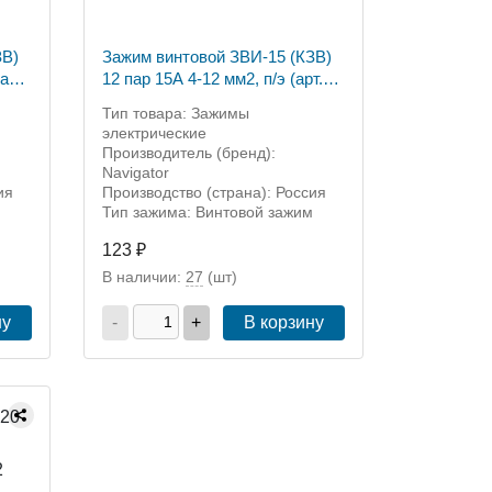
ЗВ)
Зажим винтовой ЗВИ-15 (КЗВ)
12 пар 15А 4-12 мм2, п/э (арт.
71004)
Тип товара: Зажимы
электрические
Производитель (бренд):
Navigator
ия
Производство (страна): Россия
Тип зажима: Винтовой зажим
123 ₽
В наличии:
27
(шт)
ну
-
+
В корзину