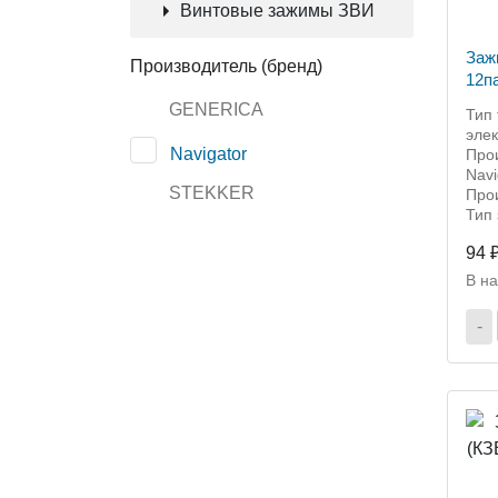
Винтовые зажимы ЗВИ
Заж
Производитель (бренд)
12па
чер
GENERICA
Тип
эле
Navigator
Прои
Navi
STEKKER
Прои
Тип
94 
В н
-