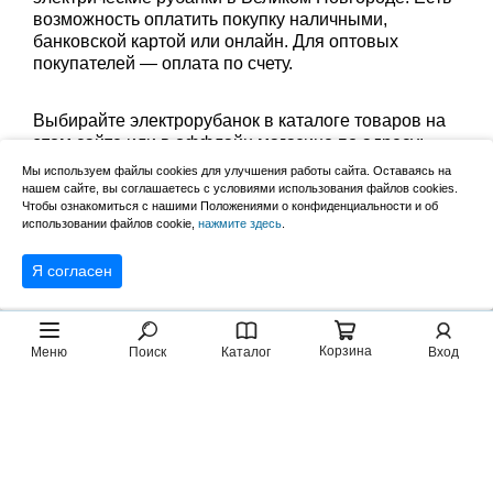
возможность оплатить покупку наличными,
банковской картой или онлайн. Для оптовых
покупателей — оплата по счету.
Выбирайте электрорубанок в каталоге товаров на
этом сайте или в оффлайн магазине по адресу:
Великий Новгород, Сырковское шоссе, 8а (по
Мы используем файлы cookies для улучшения работы сайта. Оставаясь на
будням с 9:00 до 17:00, в субботу с 9:00 до 13:00).
нашем сайте, вы соглашаетесь с условиями использования файлов cookies.
Забрать заказ можно лично в пункте выдачи или
Чтобы ознакомиться с нашими Положениями о конфиденциальности и об
использовании файлов cookie,
нажмите здесь
.
оформить доставку до дома.
Я согласен
Корзина
Меню
Поиск
Каталог
Вход