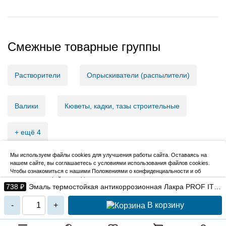
Смежные товарные группы
Растворители
Опрыскиватели (распылители)
Валики
Кюветы, кадки, тазы строительные
+ ещё 4
Мы используем файлы cookies для улучшения работы сайта. Оставаясь на
нашем сайте, вы соглашаетесь с условиями использования файлов cookies.
2007–2026, НовМетиз
Чтобы ознакомиться с нашими Положениями о конфиденциальности и об
использовании файлов cookie,
нажмите здесь
.
738 ₽
Эмаль термостойкая антикоррозионная Лакра PROF IT
до 700С Красно-коричневый 0,8 кг
Я согласен
В корзину
-
+