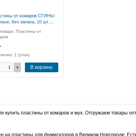
стины от комаров СГИНЬ!
еные, без запаха, 10 шт
новенного действия)
товара: Пластины от
аров
₽
аличии:
1
(упак)
+
В корзину
е купить пластины от комаров и мух. Отгружаем товары опт
н на пластины для фумигаторов в Великом Новгороде. Есть