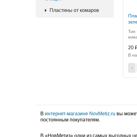
Пластины от комаров
Пла
зел
(мг
Тип 
ком
20 
В н
-
В
интернет-магазине NovMetiz.ru
вы может
постоянным покупателям.
В «НовМетиз» одни из самых выгодных це