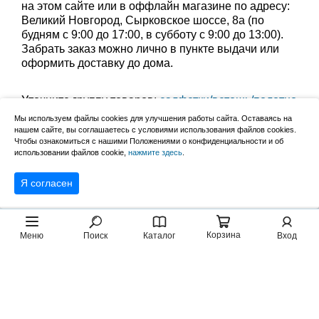
на этом сайте или в оффлайн магазине по адресу:
Великий Новгород, Сырковское шоссе, 8а (по
будням с 9:00 до 17:00, в субботу с 9:00 до 13:00).
Забрать заказ можно лично в пункте выдачи или
оформить доставку до дома.
Уточните группу товаров:
салфетки/ветошь/полотно
,
товары гигиены
,
средства для кухни
,
Мы используем файлы cookies для улучшения работы сайта. Оставаясь на
средства для пола
,
средства для стекол и зеркал
,
нашем сайте, вы соглашаетесь с условиями использования файлов cookies.
Чтобы ознакомиться с нашими Положениями о конфиденциальности и об
средства для санузла
,
средства для труб
,
использовании файлов cookie,
нажмите здесь
.
чистящие средства
,
средства для стирки
Я согласен
Корзина
Меню
Поиск
Каталог
Вход