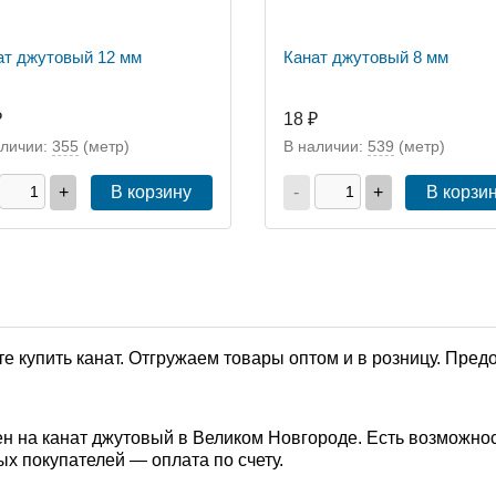
ат джутовый 12 мм
Канат джутовый 8 мм
₽
18 ₽
аличии:
355
(метр)
В наличии:
539
(метр)
+
В корзину
-
+
В корзи
е купить канат. Отгружаем товары оптом и в розницу. Пре
н на канат джутовый в Великом Новгороде. Есть возможнос
ых покупателей — оплата по счету.