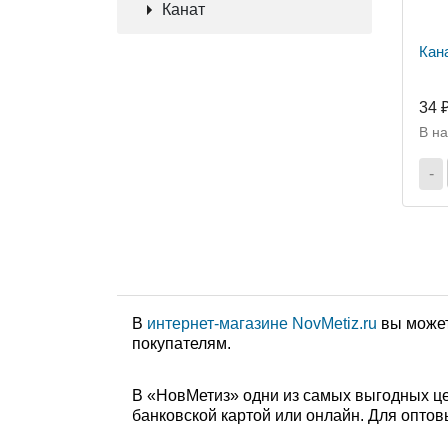
Канат
Кан
34 
В н
-
В
интернет-магазине NovMetiz.ru
вы может
покупателям.
В «НовМетиз» одни из самых выгодных це
банковской картой или онлайн. Для оптов