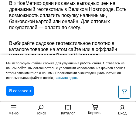
В «НовМетиз» одни из самых выгодных цен на
дренажный геотекстиль в Великом Новгороде. Есть
возможность оплатить покупку наличными,
банковской картой или онлайн. Для оптовых
покупателей — оплата по счету.
Выбирайте садовое геотекстильное полотно в
каталоге товаров на этом сайте или в оффлайн
магазине по адресу: Великий Новгород,
Сырковское шоссе, 8а (по будням с 9:00 до 17:00, в
Мы используем файлы cookies для улучшения работы сайта. Оставаясь на
субботу с 9:00 до 13:00). Забрать заказ можно
нашем сайте, вы соглашаетесь с условиями использования файлов cookies.
лично в пункте выдачи или оформить доставку до
Чтобы ознакомиться с нашими Положениями о конфиденциальности и об
использовании файлов cookie,
нажмите здесь
.
дома.
Я согласен
Корзина
Меню
Поиск
Каталог
Вход