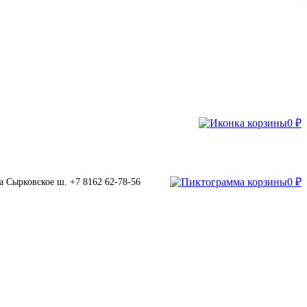
0 ₽
0 ₽
а
Сырковское ш.
+7 8162 62-78-56