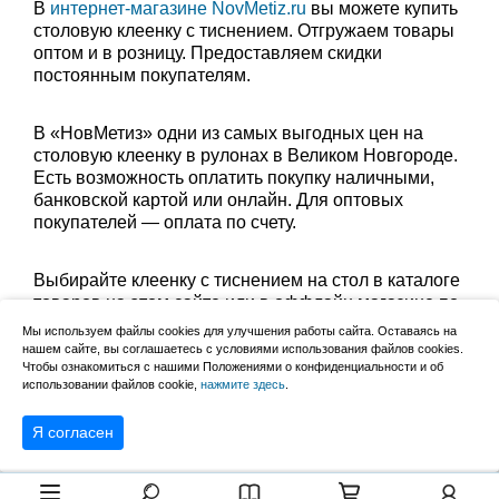
В
интернет-магазине NovMetiz.ru
вы можете купить
столовую клеенку с тиснением. Отгружаем товары
оптом и в розницу. Предоставляем скидки
постоянным покупателям.
В «НовМетиз» одни из самых выгодных цен на
столовую клеенку в рулонах в Великом Новгороде.
Есть возможность оплатить покупку наличными,
банковской картой или онлайн. Для оптовых
покупателей — оплата по счету.
Выбирайте клеенку с тиснением на стол в каталоге
товаров на этом сайте или в оффлайн магазине по
адресу: Великий Новгород, Сырковское шоссе, 8а
Мы используем файлы cookies для улучшения работы сайта. Оставаясь на
(по будням с 9:00 до 17:00, в субботу с 9:00 до
нашем сайте, вы соглашаетесь с условиями использования файлов cookies.
13:00). Забрать заказ можно лично в пункте выдачи
Чтобы ознакомиться с нашими Положениями о конфиденциальности и об
использовании файлов cookie,
нажмите здесь
.
или оформить доставку до дома.
Я согласен