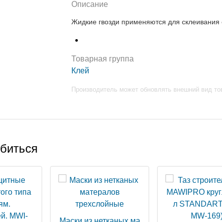
Описание
Жидкие гвозди применяются для склеивания 
Товарная группа
Клей
Производитель может обновлять внешний вид то
обиться
Маски из нетканых ма