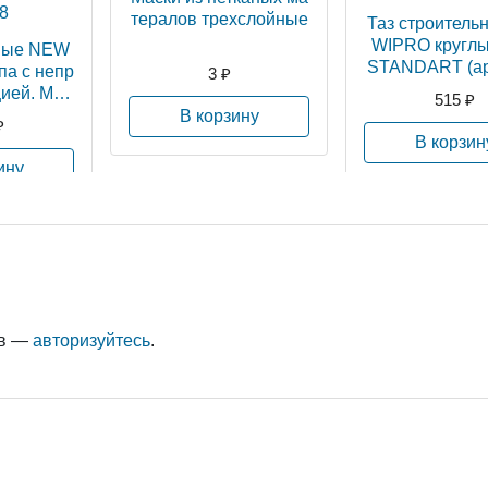
тералов трехслойные
Таз строитель
WIPRO круглы
ные NEW
STANDART (ар
па с непр
3 ₽
169)
цией. MWI
515 ₽
08
В корзину
₽
В корзин
ину
ыв —
авторизуйтесь
.