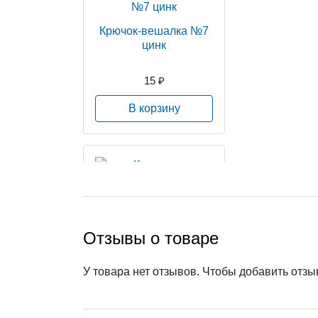
Крючок-вешалка №7
цинк
15 ₽
В корзину
Ключница «Мышата»-
Отзывы о товаре
S НОЭЗ бронзовый м
еталлик
У товара нет отзывов. Чтобы добавить отз
363 ₽
В корзину