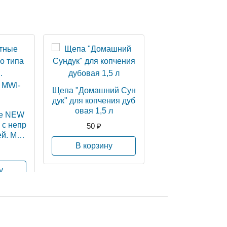
Щепа "Домашний Сун
дук" для копчения дуб
овая 1,5 л
ые NEW
 с непр
50 ₽
ей. MWI
В корзину
у