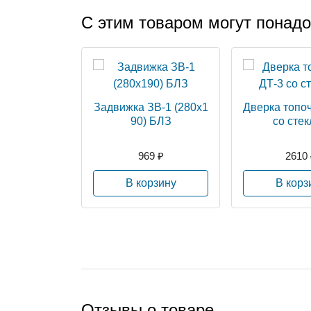
С этим товаром могут понад
Задвижка ЗВ-1 (280х1
Дверка топо
90) БЛЗ
со сте
969 ₽
2610 
В корзину
В корз
Отзывы о товаре