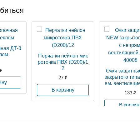
обиться
чная ДТ-3
клом
Перчатки нейлон мик
роточка ПВХ (D200)/1
2
₽
Очки защитн
закрытого типа
27 ₽
ину
ям. вентиляци
-40008
В корзину
133 ₽
В корзин