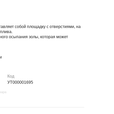
тавляет собой площадку с отверстиями, на
оплива.
ого осыпания золы, которая может
и
Код
УТ000001695
вара