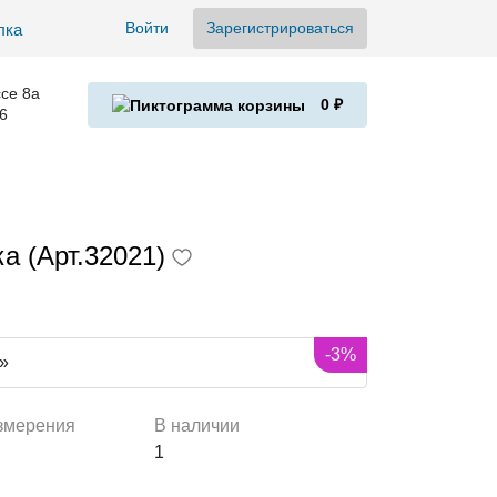
Войти
Зарегистрироваться
се 8а
0 ₽
6
а (Арт.32021)
-3%
»
змерения
В наличии
1