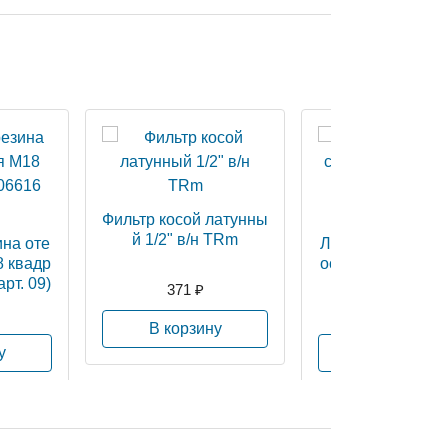
Фильтр косой латунны
й 1/2" в/н TRm
ина оте
Лен сантехничес
8 квадр
оса (в упаковке) 
6 (арт. 09)
eRma
371 ₽
187 ₽
В корзину
у
В корзину