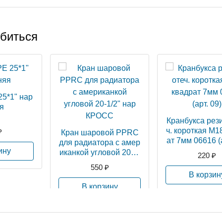
обиться
25*1" нар
я
Кранбукса рез
ч. короткая М1
₽
Кран шаровой PPRC
ат 7мм 0661
для радиатора с амер
ину
иканкой угловой 20-1/
220 ₽
2" нар КРОСС
550 ₽
В корзин
В корзину