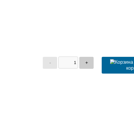
-
+
кор