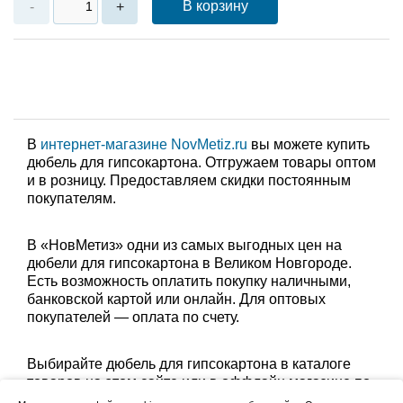
В корзину
-
+
В
интернет-магазине NovMetiz.ru
вы можете купить
дюбель для гипсокартона. Отгружаем товары оптом
и в розницу. Предоставляем скидки постоянным
покупателям.
В «НовМетиз» одни из самых выгодных цен на
дюбели для гипсокартона в Великом Новгороде.
Есть возможность оплатить покупку наличными,
банковской картой или онлайн. Для оптовых
покупателей — оплата по счету.
Выбирайте дюбель для гипсокартона в каталоге
товаров на этом сайте или в оффлайн магазине по
адресу: Великий Новгород, Сырковское шоссе, 8а