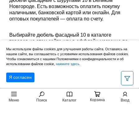
дюбели фасадные с шурупами 10 в Великом
Новгороде. Есть возможность оплатить покупку
наличными, банковской картой или онлайн. Для
оптовых покупателей — оплата по счету.
Выбирайте дюбель фасадный 10 в каталоге
товаров на этом сайте или в оффлайн магазине по
адресу: Великий Новгород, Сырковское шоссе, 8а
Мы используем файлы cookies для улучшения работы сайта. Оставаясь на
(по будням с 9:00 до 17:00, в субботу с 9:00 до
нашем сайте, вы соглашаетесь с условиями использования файлов cookies.
13:00). Забрать заказ можно лично в пункте выдачи
Чтобы ознакомиться с нашими Положениями о конфиденциальности и об
использовании файлов cookie,
нажмите здесь
.
или оформить доставку до дома.
Я согласен
Корзина
Меню
Поиск
Каталог
Вход