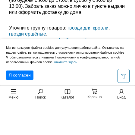
(по будням с 9:00 до 17:00, в субботу с 9:00 до
13:00). Забрать заказ можно лично в пункте выдачи
или оформить доставку до дома.
Уточните группу товаров:
гвозди для кровли
,
гвозди ершёные
,
гвозди декоративные (мебельные)
,
гвозди для ондулина
,
гвозди для нейлеров
,
Мы используем файлы cookies для улучшения работы сайта. Оставаясь на
винтовые гвозди
,
гвозди строительные
,
нашем сайте, вы соглашаетесь с условиями использования файлов cookies.
Чтобы ознакомиться с нашими Положениями о конфиденциальности и об
гвозди толевые
,
финишные гвозди
,
использовании файлов cookie,
нажмите здесь
.
гвозди шиферные
Я согласен
Корзина
Меню
Поиск
Каталог
Вход