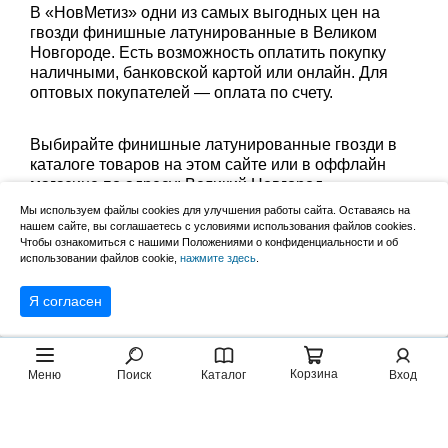
В «НовМетиз» одни из самых выгодных цен на
гвозди финишные латунированные в Великом
Новгороде. Есть возможность оплатить покупку
наличными, банковской картой или онлайн. Для
оптовых покупателей — оплата по счету.
Выбирайте финишные латунированные гвозди в
каталоге товаров на этом сайте или в оффлайн
магазине по адресу: Великий Новгород,
Сырковское шоссе, 8а (по будням с 9:00 до 17:00, в
Мы используем файлы cookies для улучшения работы сайта. Оставаясь на
субботу с 9:00 до 13:00). Забрать заказ можно
нашем сайте, вы соглашаетесь с условиями использования файлов cookies.
лично в пункте выдачи или оформить доставку до
Чтобы ознакомиться с нашими Положениями о конфиденциальности и об
использовании файлов cookie,
нажмите здесь
.
дома.
Я согласен
Корзина
Меню
Поиск
Каталог
Вход