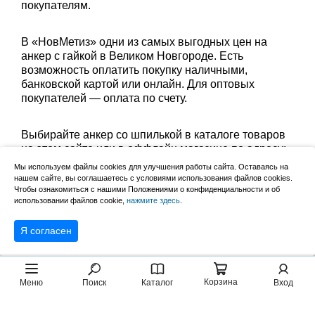
покупателям.
В «НовМетиз» одни из самых выгодных цен на
анкер с гайкой в Великом Новгороде. Есть
возможность оплатить покупку наличными,
банковской картой или онлайн. Для оптовых
покупателей — оплата по счету.
Выбирайте анкер со шпилькой в каталоге товаров
на этом сайте или в оффлайн магазине по адресу:
Великий Новгород, Сырковское шоссе, 8а (по
Мы используем файлы cookies для улучшения работы сайта. Оставаясь на
будням с 9:00 до 17:00, в субботу с 9:00 до 13:00).
нашем сайте, вы соглашаетесь с условиями использования файлов cookies.
Чтобы ознакомиться с нашими Положениями о конфиденциальности и об
Забрать заказ можно лично в пункте выдачи или
использовании файлов cookie,
нажмите здесь
.
оформить доставку до дома.
Я согласен
Корзина
Меню
Поиск
Каталог
Вход