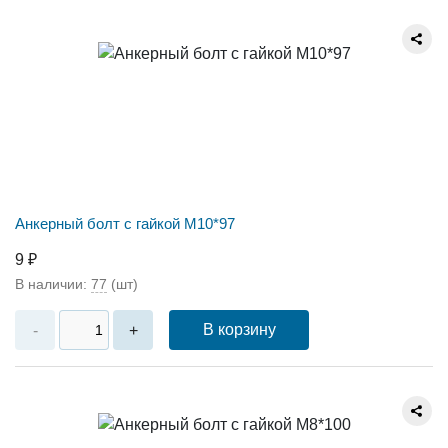
Анкерный болт с гайкой М10*97
9 ₽
В наличии:
77
(шт)
В корзину
-
+