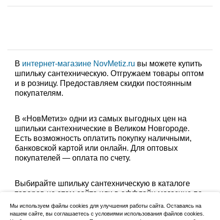
В
интернет-магазине NovMetiz.ru
вы можете купить
шпильку сантехническую. Отгружаем товары оптом
и в розницу. Предоставляем скидки постоянным
покупателям.
В «НовМетиз» одни из самых выгодных цен на
шпильки сантехнические в Великом Новгороде.
Есть возможность оплатить покупку наличными,
банковской картой или онлайн. Для оптовых
покупателей — оплата по счету.
Выбирайте шпильку сантехническую в каталоге
товаров на этом сайте или в оффлайн магазине по
адресу: Великий Новгород, Сырковское шоссе, 8а
Мы используем файлы cookies для улучшения работы сайта. Оставаясь на
(по будням с 9:00 до 17:00, в субботу с 9:00 до
нашем сайте, вы соглашаетесь с условиями использования файлов cookies.