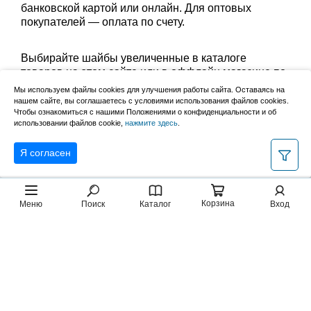
банковской картой или онлайн. Для оптовых
покупателей — оплата по счету.
Выбирайте шайбы увеличенные в каталоге
товаров на этом сайте или в оффлайн магазине по
адресу: Великий Новгород, Сырковское шоссе, 8а
Мы используем файлы cookies для улучшения работы сайта. Оставаясь на
(по будням с 9:00 до 17:00, в субботу с 9:00 до
нашем сайте, вы соглашаетесь с условиями использования файлов cookies.
13:00). Забрать заказ можно лично в пункте выдачи
Чтобы ознакомиться с нашими Положениями о конфиденциальности и об
использовании файлов cookie,
нажмите здесь
.
или оформить доставку до дома.
Я согласен
Корзина
Меню
Поиск
Каталог
Вход
2007–2026, НовМетиз