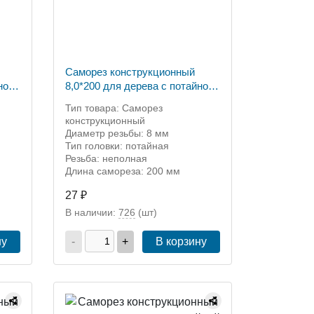
Саморез конструкционный
ной
8,0*200 для дерева с потайной
головкой ТХ-40
Тип товара: Саморез
конструкционный
Диаметр резьбы: 8 мм
Тип головки: потайная
Резьба: неполная
Длина самореза: 200 мм
27 ₽
В наличии:
726
(шт)
ну
-
+
В корзину