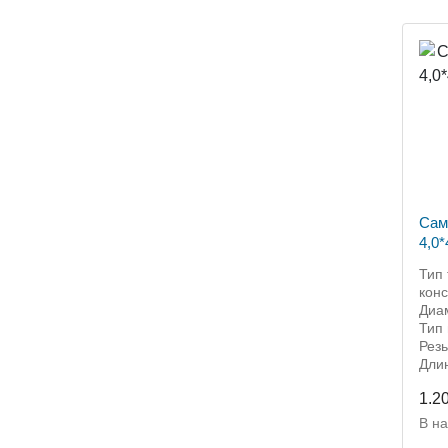
Сам
4,0
гол
Тип
кон
Диа
Тип 
Рез
Дли
1.2
В н