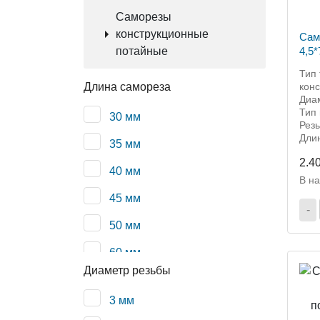
Саморезы
конструкционные
Сам
потайные
4,5
гол
Тип
Длина самореза
кон
Диа
Тип 
30 мм
Рез
Дли
35 мм
2.4
40 мм
В н
45 мм
-
50 мм
60 мм
Диаметр резьбы
70 мм
3 мм
80 мм