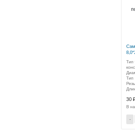
Сам
8,0
гол
Тип
кон
Диа
Тип 
Рез
Дли
30 
В н
-