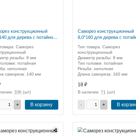
орез конструкционный
Саморез конструкционный
*140 для дерева с потайной
8,0*160 для дерева с потай
овкой ТХ-40
головкой ТХ-40
 товара: Саморез
Тип товара: Саморез
струкционный
конструкционный
метр резьбы: 8 мм
Диаметр резьбы: 8 мм
головки: потайная
Тип головки: потайная
ьба: неполная
Резьба: неполная
на самореза: 140 мм
Длина самореза: 160 мм
₽
18 ₽
аличии:
336
(шт)
В наличии:
71
(шт)
+
В корзину
-
+
В корзи