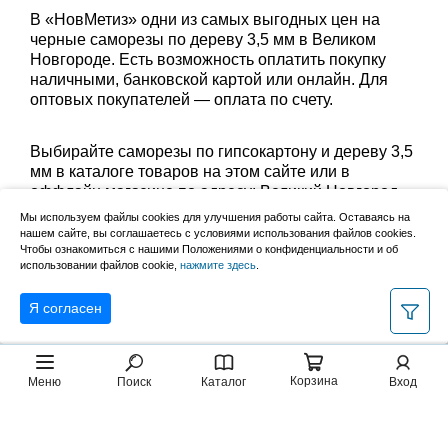
В «НовМетиз» одни из самых выгодных цен на
черные саморезы по дереву 3,5 мм в Великом
Новгороде. Есть возможность оплатить покупку
наличными, банковской картой или онлайн. Для
оптовых покупателей — оплата по счету.
Выбирайте саморезы по гипсокартону и дереву 3,5
мм в каталоге товаров на этом сайте или в
оффлайн магазине по адресу: Великий Новгород,
Сырковское шоссе, 8а (по будням с 9:00 до 17:00, в
Мы используем файлы cookies для улучшения работы сайта. Оставаясь на
субботу с 9:00 до 13:00). Забрать заказ можно
нашем сайте, вы соглашаетесь с условиями использования файлов cookies.
Чтобы ознакомиться с нашими Положениями о конфиденциальности и об
лично в пункте выдачи или оформить доставку до
использовании файлов cookie,
нажмите здесь
.
дома.
Я согласен
Корзина
Меню
Поиск
Каталог
Вход