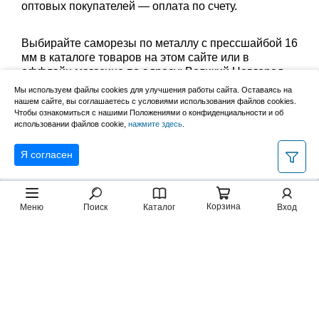
оптовых покупателей — оплата по счету.
Выбирайте саморезы по металлу с прессшайбой 16
мм в каталоге товаров на этом сайте или в
оффлайн магазине по адресу: Великий Новгород,
Сырковское шоссе, 8а (по будням с 9:00 до 17:00, в
Мы используем файлы cookies для улучшения работы сайта. Оставаясь на
субботу с 9:00 до 13:00). Забрать заказ можно
нашем сайте, вы соглашаетесь с условиями использования файлов cookies.
лично в пункте выдачи или оформить доставку до
Чтобы ознакомиться с нашими Положениями о конфиденциальности и об
использовании файлов cookie,
нажмите здесь
.
дома.
Я согласен
Корзина
Меню
Поиск
Каталог
Вход
2007–2026, НовМетиз