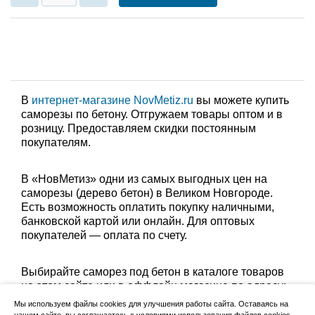
В
интернет-магазине NovMetiz.ru
вы можете купить
саморезы по бетону. Отгружаем товары оптом и в
розницу. Предоставляем скидки постоянным
покупателям.
В «НовМетиз» одни из самых выгодных цен на
саморезы (дерево бетон) в Великом Новгороде.
Есть возможность оплатить покупку наличными,
банковской картой или онлайн. Для оптовых
покупателей — оплата по счету.
Выбирайте саморез под бетон в каталоге товаров
на этом сайте или в оффлайн магазине по адресу:
Великий Новгород, Сырковское шоссе, 8а (по
Мы используем файлы cookies для улучшения работы сайта. Оставаясь на
будням с 9:00 до 17:00, в субботу с 9:00 до 13:00).