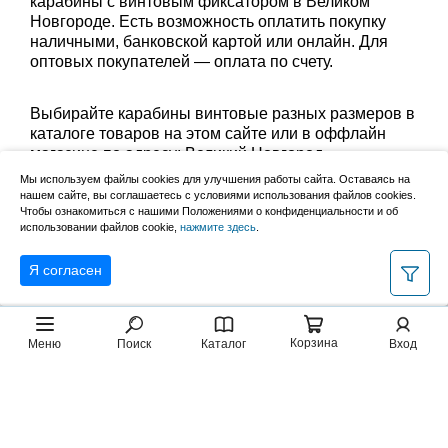
карабины с винтовым фиксатором в Великом
Новгороде. Есть возможность оплатить покупку
наличными, банковской картой или онлайн. Для
оптовых покупателей — оплата по счету.
Выбирайте карабины винтовые разных размеров в
каталоге товаров на этом сайте или в оффлайн
магазине по адресу: Великий Новгород,
Сырковское шоссе, 8а (по будням с 9:00 до 17:00, в
Мы используем файлы cookies для улучшения работы сайта. Оставаясь на
субботу с 9:00 до 13:00). Забрать заказ можно
нашем сайте, вы соглашаетесь с условиями использования файлов cookies.
лично в пункте выдачи или оформить доставку до
Чтобы ознакомиться с нашими Положениями о конфиденциальности и об
использовании файлов cookie,
нажмите здесь
.
дома.
Я согласен
Корзина
Меню
Поиск
Каталог
Вход