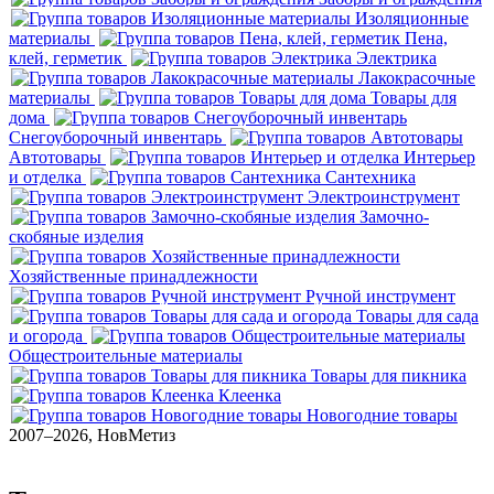
Изоляционные
материалы
Пена,
клей, герметик
Электрика
Лакокрасочные
материалы
Товары для
дома
Снегоуборочный инвентарь
Автотовары
Интерьер
и отделка
Сантехника
Электроинструмент
Замочно-
скобяные изделия
Хозяйственные принадлежности
Ручной инструмент
Товары для сада
и огорода
Общестроительные материалы
Товары для пикника
Клеенка
Новогодние товары
2007–2026, НовМетиз