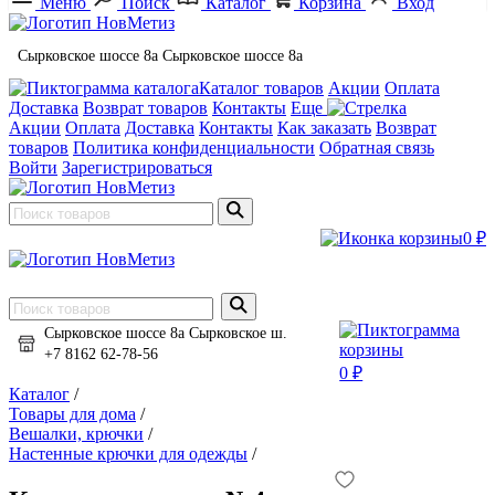
Меню
Поиск
Каталог
Корзина
Вход
Сырковское шоссе 8а
Сырковское шоссе 8а
Каталог товаров
Акции
Оплата
Доставка
Возврат товаров
Контакты
Еще
Акции
Оплата
Доставка
Контакты
Как заказать
Возврат
товаров
Политика конфиденциальности
Обратная связь
Войти
Зарегистрироваться
0 ₽
Сырковское шоссе 8а
Сырковское ш.
+7 8162 62-78-56
0 ₽
Каталог
/
Товары для дома
/
Вешалки, крючки
/
Настенные крючки для одежды
/