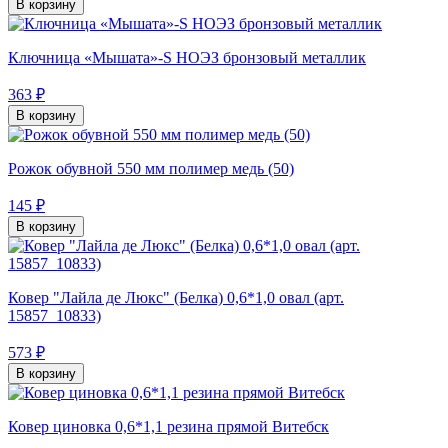
В корзину
Ключница «Мышата»-S НОЭЗ бронзовый металлик
363 ₽
В корзину
Рожок обувной 550 мм полимер медь (50)
145 ₽
В корзину
Ковер "Лайла де Люкс" (Белка) 0,6*1,0 овал (арт.
15857_10833)
573 ₽
В корзину
Ковер циновка 0,6*1,1 резина прямой Витебск