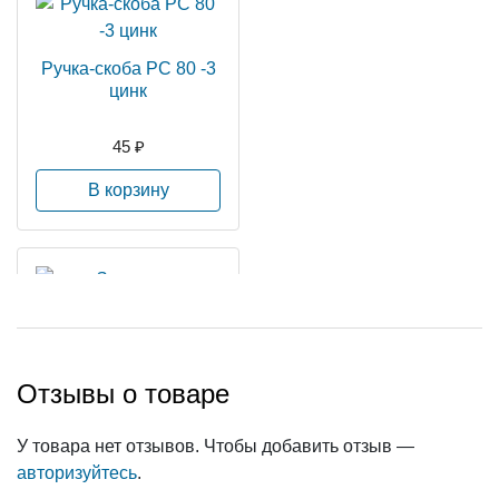
Ручка-скоба РС 80 -3
цинк
45 ₽
В корзину
Задвижка накладная
Отзывы о товаре
ЗТ (с ц.дв)цинк
У товара нет отзывов. Чтобы добавить отзыв —
39 ₽
авторизуйтесь
.
В корзину