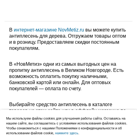
В
интернет-магазине NovMetiz.ru
вы можете купить
антиплесень для дерева. Отгружаем товары оптом
и в розницу. Предоставляем скидки постоянным
покупателям.
В «НовМетиз» одни из самых выгодных цен на
пропитку антиплесень в Великом Новгороде. Есть
возможность оплатить покупку наличными,
банковской картой или онлайн. Для оптовых
покупателей — оплата по счету.
Выбирайте средство антиплесень в каталоге
товаров на этом сайте или в оффлайн магазине по
адресу: Великий Новгород, Сырковское шоссе, 8а
Мы используем файлы cookies для улучшения работы сайта. Оставаясь на
(по будням с 9:00 до 17:00, в субботу с 9:00 до
нашем сайте, вы соглашаетесь с условиями использования файлов cookies.
Чтобы ознакомиться с нашими Положениями о конфиденциальности и об
13:00). Забрать заказ можно лично в пункте выдачи
использовании файлов cookie,
нажмите здесь
.
или оформить доставку до дома.