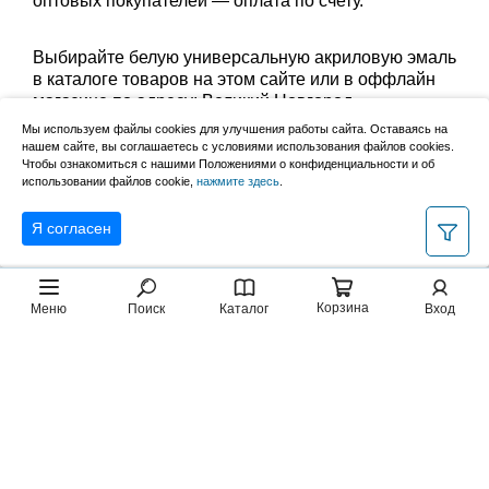
оптовых покупателей — оплата по счету.
Выбирайте белую универсальную акриловую эмаль
в каталоге товаров на этом сайте или в оффлайн
магазине по адресу: Великий Новгород,
Сырковское шоссе, 8а (по будням с 9:00 до 17:00, в
Мы используем файлы cookies для улучшения работы сайта. Оставаясь на
субботу с 9:00 до 13:00). Забрать заказ можно
нашем сайте, вы соглашаетесь с условиями использования файлов cookies.
лично в пункте выдачи или оформить доставку до
Чтобы ознакомиться с нашими Положениями о конфиденциальности и об
использовании файлов cookie,
нажмите здесь
.
дома.
Я согласен
Корзина
Меню
Поиск
Каталог
Вход
2007–2026, НовМетиз