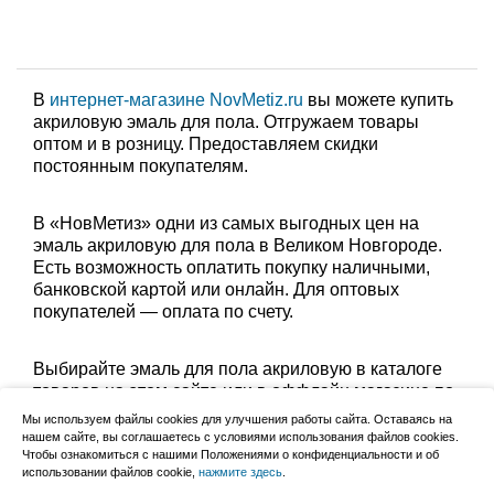
В
интернет-магазине NovMetiz.ru
вы можете купить
акриловую эмаль для пола. Отгружаем товары
оптом и в розницу. Предоставляем скидки
постоянным покупателям.
В «НовМетиз» одни из самых выгодных цен на
эмаль акриловую для пола в Великом Новгороде.
Есть возможность оплатить покупку наличными,
банковской картой или онлайн. Для оптовых
покупателей — оплата по счету.
Выбирайте эмаль для пола акриловую в каталоге
товаров на этом сайте или в оффлайн магазине по
адресу: Великий Новгород, Сырковское шоссе, 8а
Мы используем файлы cookies для улучшения работы сайта. Оставаясь на
(по будням с 9:00 до 17:00, в субботу с 9:00 до
нашем сайте, вы соглашаетесь с условиями использования файлов cookies.
13:00). Забрать заказ можно лично в пункте выдачи
Чтобы ознакомиться с нашими Положениями о конфиденциальности и об
использовании файлов cookie,
нажмите здесь
.
или оформить доставку до дома.