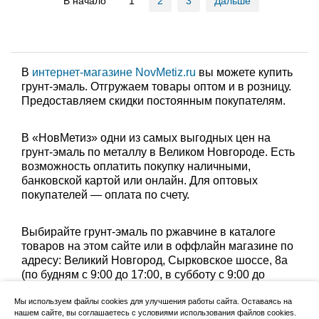
В начало
1
2
3
Дальше
В
интернет-магазине NovMetiz.ru
вы можете купить
грунт-эмаль. Отгружаем товары оптом и в розницу.
Предоставляем скидки постоянным покупателям.
В «НовМетиз» одни из самых выгодных цен на
грунт-эмаль по металлу в Великом Новгороде. Есть
возможность оплатить покупку наличными,
банковской картой или онлайн. Для оптовых
покупателей — оплата по счету.
Выбирайте грунт-эмаль по ржавчине в каталоге
товаров на этом сайте или в оффлайн магазине по
адресу: Великий Новгород, Сырковское шоссе, 8а
(по будням с 9:00 до 17:00, в субботу с 9:00 до
13:00). Забрать заказ можно лично в пункте выдачи
Мы используем файлы cookies для улучшения работы сайта. Оставаясь на
или оформить доставку до дома.
нашем сайте, вы соглашаетесь с условиями использования файлов cookies.