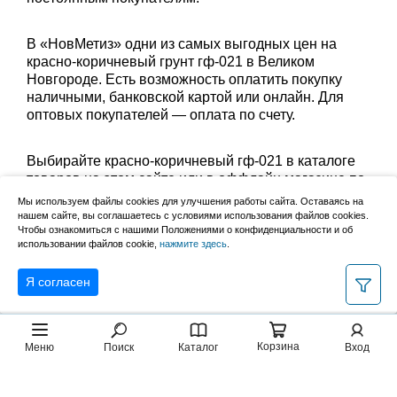
В «НовМетиз» одни из самых выгодных цен на
красно-коричневый грунт гф-021 в Великом
Новгороде. Есть возможность оплатить покупку
наличными, банковской картой или онлайн. Для
оптовых покупателей — оплата по счету.
Выбирайте красно-коричневый гф-021 в каталоге
товаров на этом сайте или в оффлайн магазине по
адресу: Великий Новгород, Сырковское шоссе, 8а
Мы используем файлы cookies для улучшения работы сайта. Оставаясь на
(по будням с 9:00 до 17:00, в субботу с 9:00 до
нашем сайте, вы соглашаетесь с условиями использования файлов cookies.
13:00). Забрать заказ можно лично в пункте выдачи
Чтобы ознакомиться с нашими Положениями о конфиденциальности и об
использовании файлов cookie,
нажмите здесь
.
или оформить доставку до дома.
Я согласен
Корзина
Меню
Поиск
Каталог
Вход