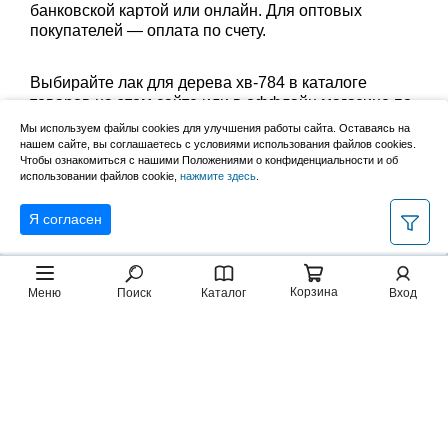
банковской картой или онлайн. Для оптовых
покупателей — оплата по счету.
Выбирайте лак для дерева хв-784 в каталоге
товаров на этом сайте или в оффлайн магазине по
адресу: Великий Новгород, Сырковское шоссе, 8а
Мы используем файлы cookies для улучшения работы сайта. Оставаясь на
(по будням с 9:00 до 17:00, в субботу с 9:00 до
нашем сайте, вы соглашаетесь с условиями использования файлов cookies.
Чтобы ознакомиться с нашими Положениями о конфиденциальности и об
13:00). Забрать заказ можно лично в пункте выдачи
использовании файлов cookie,
нажмите здесь
.
или оформить доставку до дома.
Я согласен
Корзина
Меню
Поиск
Каталог
Вход
2007–2026, НовМетиз