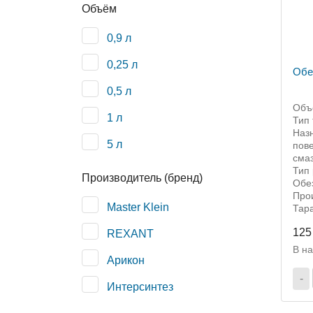
Объём
0,9 л
0,25 л
Обе
0,5 л
Объё
1 л
Тип 
Наз
5 л
пове
сма
Тип 
Производитель (бренд)
Обе
Прои
Master Klein
Тара
125
REXANT
В н
Арикон
-
Интерсинтез