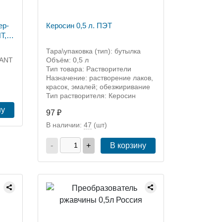
ер-
Керосин 0,5 л. ПЭТ
T,
Тара\упаковка (тип): бутылка
XANT
Объём: 0,5 л
Тип товара: Растворители
Назначение: растворение лаков,
красок, эмалей; обезжиривание
Тип растворителя: Керосин
ну
97 ₽
В наличии:
47
(шт)
-
+
В корзину