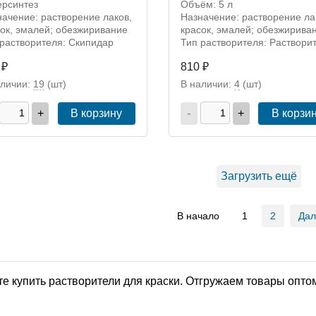
ерсинтез
Объём: 5 л
ачение: растворение лаков,
Назначение: растворение ла
ок, эмалей; обезжиривание
красок, эмалей; обезжирива
 растворителя: Скипидар
Тип растворителя: Раствори
 ₽
810 ₽
аличии:
19
(шт)
В наличии:
4
(шт)
+
В корзину
-
+
В корзи
Загрузить ещё
В начало
1
2
Да
е купить растворители для краски. Отгружаем товары оптом