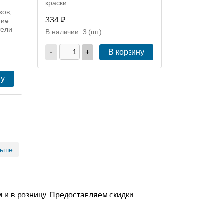
краски
ков,
334 ₽
ние
тели
В наличии:
3
(шт)
-
+
В корзину
ну
льше
 и в розницу. Предоставляем скидки