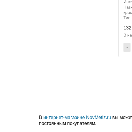
Инт
Назн
крас
Тип
132
В н
-
В
интернет-магазине NovMetiz.ru
вы может
постоянным покупателям.