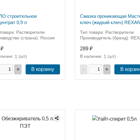
О строительное
Смазка проникающая Маст
ентрат 0,9 л
ключ (жидкий ключ) REXAN
210мл (аналог WD-40),
товара: Растворители
Тип товара: Растворители
аэрозоль
зводство (страна): Россия
Производитель (бренд): RE
 ₽
289 ₽
аличии:
1
(шт)
В наличии:
1
(шт)
+
В корзину
-
+
В корзи