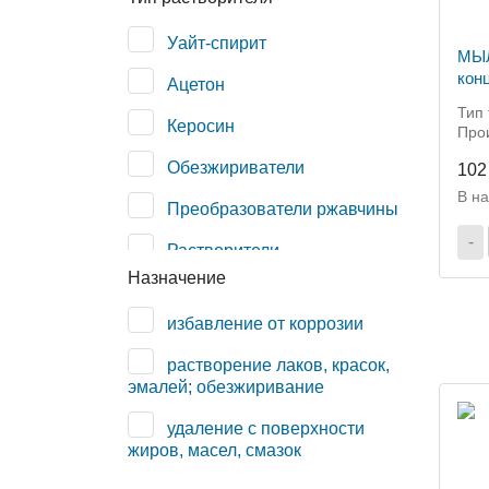
Уайт-спирит
МЫЛ
конц
Ацетон
Тип 
Керосин
Прои
Обезжириватели
102
В н
Преобразователи ржавчины
-
Растворители
Назначение
Скипидар
избавление от коррозии
Смывка краски
растворение лаков, красок,
Сольвент
эмалей; обезжиривание
удаление с поверхности
жиров, масел, смазок