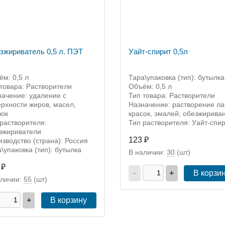
зжириватель 0,5 л. ПЭТ
Уайт-спирит 0,5л
м: 0,5 л
Тара\упаковка (тип): бутылка
товара: Растворители
Объём: 0,5 л
начение: удаление с
Тип товара: Растворители
рхности жиров, масел,
Назначение: растворение ла
зок
красок, эмалей; обезжирива
растворителя:
Тип растворителя: Уайт-спи
зжириватели
123 ₽
зводство (страна): Россия
\упаковка (тип): бутылка
В наличии:
30
(шт)
 ₽
-
+
В корзи
аличии:
55
(шт)
+
В корзину