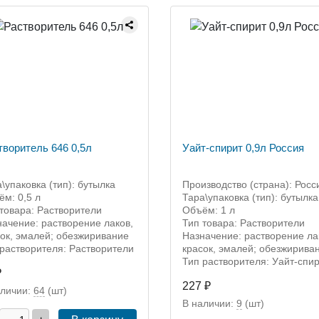
творитель 646 0,5л
Уайт-спирит 0,9л Россия
\упаковка (тип): бутылка
Производство (страна): Росс
м: 0,5 л
Тара\упаковка (тип): бутылка
товара: Растворители
Объём: 1 л
ачение: растворение лаков,
Тип товара: Растворители
ок, эмалей; обезжиривание
Назначение: растворение ла
растворителя: Растворители
красок, эмалей; обезжирива
Тип растворителя: Уайт-спи
₽
227 ₽
аличии:
64
(шт)
В наличии:
9
(шт)