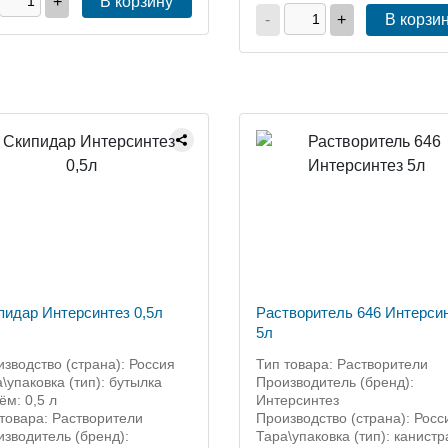
+
В корзину
-
+
В корзи
пидар Интерсинтез 0,5л
Растворитель 646 Интерси
5л
зводство (страна): Россия
Тип товара: Растворители
\упаковка (тип): бутылка
Производитель (бренд):
м: 0,5 л
Интерсинтез
товара: Растворители
Производство (страна): Росс
зводитель (бренд):
Тара\упаковка (тип): канистр