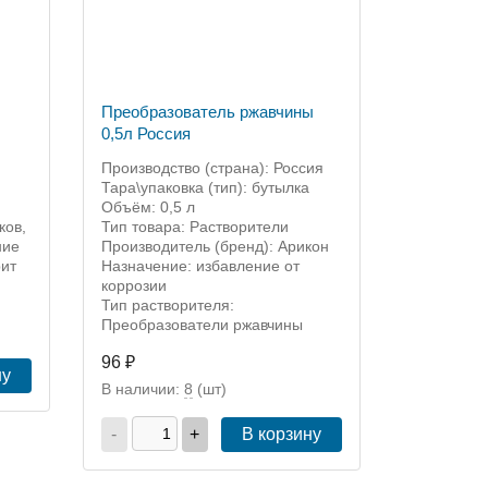
Преобразователь ржавчины
0,5л Россия
Производство (страна): Россия
Тара\упаковка (тип): бутылка
Объём: 0,5 л
ков,
Тип товара: Растворители
ние
Производитель (бренд): Арикон
рит
Назначение: избавление от
коррозии
Тип растворителя:
Преобразователи ржавчины
96 ₽
ну
В наличии:
8
(шт)
-
+
В корзину