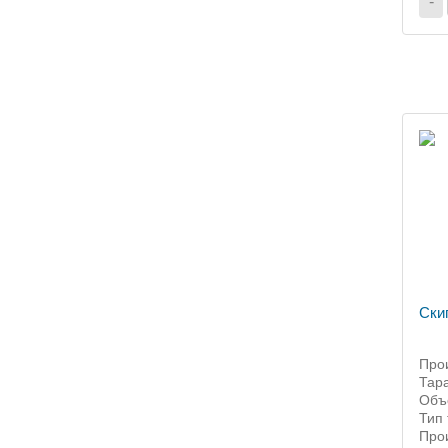
-
Ски
Прои
Тара
Объё
Тип 
Прои