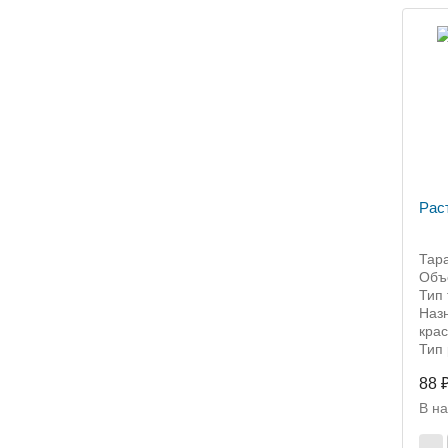
Рас
Тара
Объё
Тип 
Назн
крас
Тип 
88 
В н