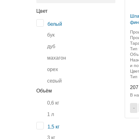
Цвет
Шпа
фин
белый
Лакр
Прои
бук
Прои
Тара
дуб
Тип
Объё
махагон
Наз
и по
орех
Цве
Тип
серый
207
Объём
сосна
В н
0,6 кг
-
1 л
1,5 кг
3 кг