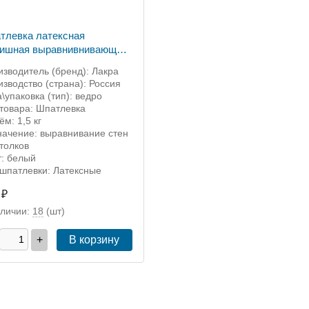
тлевка латексная
ишная выравнивнивающая
а для гипсокартона 1,5кг
зводитель (бренд): Лакра
зводство (страна): Россия
\упаковка (тип): ведро
 товара: Шпатлевка
м: 1,5 кг
начение: выравнивание стен
толков
т: белый
 шпатлевки: Латексные
 ₽
аличии:
18
(шт)
+
В корзину