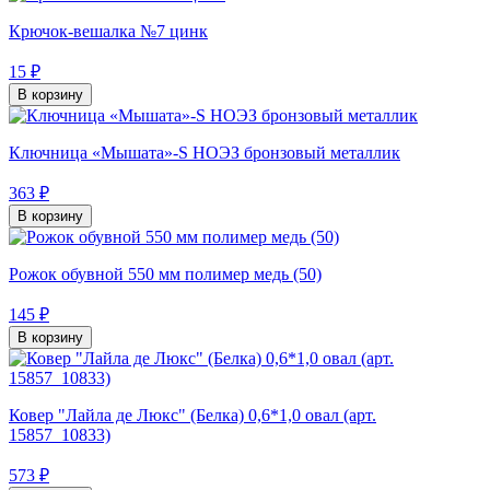
Крючок-вешалка №7 цинк
15 ₽
В корзину
Ключница «Мышата»-S НОЭЗ бронзовый металлик
363 ₽
В корзину
Рожок обувной 550 мм полимер медь (50)
145 ₽
В корзину
Ковер "Лайла де Люкс" (Белка) 0,6*1,0 овал (арт.
15857_10833)
573 ₽