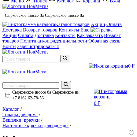
Меню
Поиск
Каталог
Корзина
Вход
Сырковское шоссе 8а
Сырковское шоссе 8а
Каталог товаров
Акции
Оплата
Доставка
Возврат товаров
Контакты
Еще
Акции
Оплата
Доставка
Контакты
Как заказать
Возврат
товаров
Политика конфиденциальности
Обратная связь
Войти
Зарегистрироваться
0 ₽
Сырковское шоссе 8а
Сырковское ш.
+7 8162 62-78-56
0 ₽
Каталог
/
Товары для дома
/
Вешалки, крючки
/
Настенные крючки для одежды
/