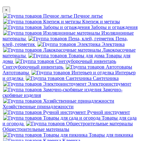
×
Печное литье
Крепеж и метизы
Заборы и ограждения
Изоляционные
материалы
Пена,
клей, герметик
Электрика
Лакокрасочные
материалы
Товары для
дома
Снегоуборочный инвентарь
Автотовары
Интерьер
и отделка
Сантехника
Электроинструмент
Замочно-
скобяные изделия
Хозяйственные принадлежности
Ручной инструмент
Товары для сада
и огорода
Общестроительные материалы
Товары для пикника
Клеенка