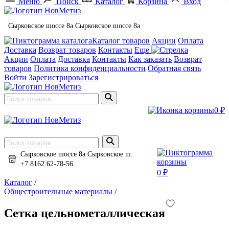
Меню
Поиск
Каталог
Корзина
Вход
Сырковское шоссе 8а
Сырковское шоссе 8а
Каталог товаров
Акции
Оплата
Доставка
Возврат товаров
Контакты
Еще
Акции
Оплата
Доставка
Контакты
Как заказать
Возврат
товаров
Политика конфиденциальности
Обратная связь
Войти
Зарегистрироваться
0 ₽
Сырковское шоссе 8а
Сырковское ш.
+7 8162 62-78-56
0 ₽
Каталог
/
Общестроительные материалы
/
Сетка цельнометаллическая