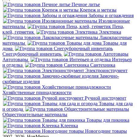
Печное литье
Крепеж и метизы
Заборы и ограждения
Изоляционные
материалы
Пена,
клей, герметик
Электрика
Лакокрасочные
материалы
Товары для
дома
Снегоуборочный инвентарь
Автотовары
Интерьер
и отделка
Сантехника
Электроинструмент
Замочно-
скобяные изделия
Хозяйственные принадлежности
Ручной инструмент
Товары для сада
и огорода
Общестроительные материалы
Товары для пикника
Клеенка
Новогодние товары
2007–2026, НовМетиз