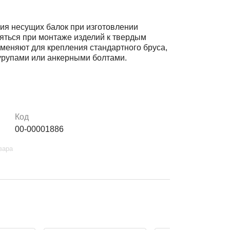
ия несущих балок при изготовлении
яться при монтаже изделий к твердым
именяют для крепления стандартного бруса,
урупами или анкерными болтами.
Код
00-00001886
вара