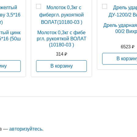
Дрель ударная
00/2 Вих
тый цинк
Молоток 0,3кг с фибе
5*16 (50ш
ргл. рукояткой ВОЛАТ
(10180-03 )
6523 ₽
314 ₽
В корзин
ину
В корзину
ыв —
авторизуйтесь
.