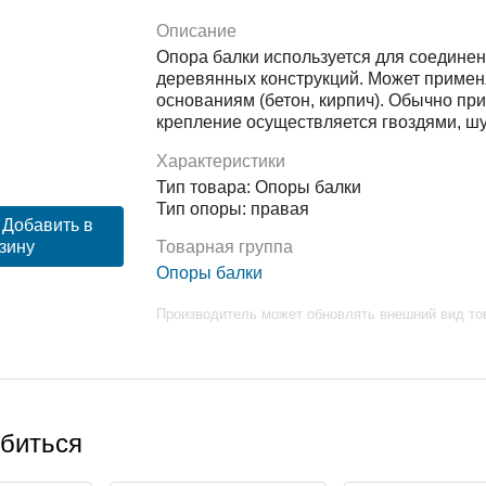
Описание
Опора балки используется для соединен
деревянных конструкций. Может примен
основаниям (бетон, кирпич). Обычно пр
крепление осуществляется гвоздями, ш
Характеристики
Тип товара: Опоры балки
Тип опоры: правая
Добавить в
Товарная группа
зину
Опоры балки
Производитель может обновлять внешний вид то
обиться