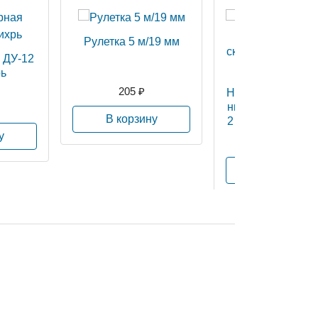
Рулетка 5 м/19 мм
 ДУ-12
рь
205 ₽
Наушники пртив
ные складные S
В корзину
2 ДБ (арт. MWI-5
у
418 ₽
В корзину