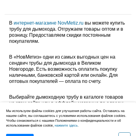
В
интернет-магазине NovMetiz.ru
вы можете купить
трубу для дымохода. Отгружаем товары оптом и в
розницу. Предоставляем скидки постоянным
покупателям.
В «НовМетиз» одни из самых выгодных цен на
сендвич трубы для дымохода в Великом
Новгороде. Есть возможность оплатить покупку
наличными, банковской картой или онлайн. Для
оптовых покупателей — оплата по счету.
Выбирайте дымоходную трубу в каталоге товаров
на этом сайте или в оффлайн магазине по адресу:
Великий Новгород, Сырковское шоссе, 8а (по
Мы используем файлы cookies для улучшения работы сайта. Оставаясь на
будням с 9:00 до 17:00, в субботу с 9:00 до 13:00).
нашем сайте, вы соглашаетесь с условиями использования файлов cookies.
Чтобы ознакомиться с нашими Положениями о конфиденциальности и об
Забрать заказ можно лично в пункте выдачи или
использовании файлов cookie,
нажмите здесь
.
оформить доставку до дома.