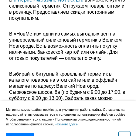
силиконовый герметик. Отгружаем товары оптом и
в розницу. Предоставляем скидки постоянным
покупателям.
В «НовМетиз» одни из самых выгодных цен на
универсальный силиконовый герметик в Великом
Новгороде. Есть возможность оплатить покупку
наличными, банковской картой или онлайн. Для
оптовых покупателей — оплата по счету.
Выбирайте битумный кровельный герметик в
каталоге товаров на этом сайте или в оффлайн
магазине по адресу: Великий Новгород,
Сырковское шоссе, 8а (по будням с 9:00 до 17:00, в
субботу с 9:00 до 13:00). Забрать заказ можно
лично в пункте выдачи или оформить доставку до
Мы используем файлы cookies для улучшения работы сайта. Оставаясь на
дома.
нашем сайте, вы соглашаетесь с условиями использования файлов cookies.
Чтобы ознакомиться с нашими Положениями о конфиденциальности и об
использовании файлов cookie,
нажмите здесь
.
Уточните группу товаров:
герметик силиконовый