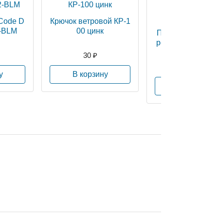
Code D
Крючок ветровой КР-1
-BLM
00 цинк
Перчатки нейлон
роточка ПВХ (D2
2
30 ₽
27 ₽
у
В корзину
В корзину