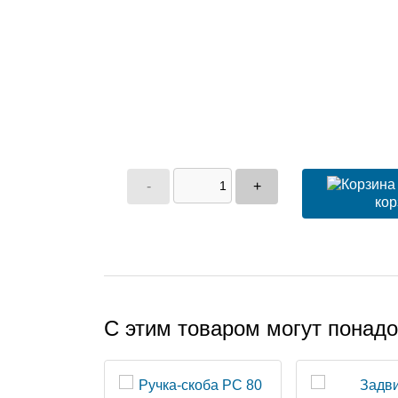
-
+
кор
С этим товаром могут понад