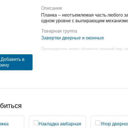
Описание
Планка -- неотъемлемая часть любого з
одном уровне с выпирающим механизмом
Товарная группа
Завертки дверные и оконные
Производитель может обновлять внешний вид то
Добавить в
зину
обиться