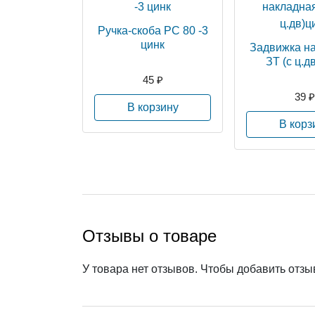
Ручка-скоба РС 80 -3
цинк
Задвижка н
ЗТ (с ц.д
45 ₽
39 ₽
В корзину
В корз
Отзывы о товаре
У товара нет отзывов. Чтобы добавить отз