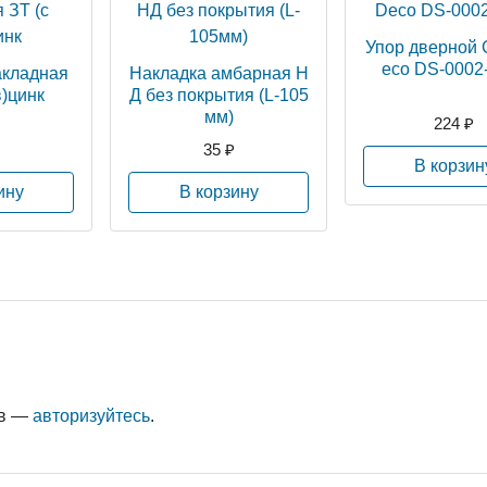
Упор дверной 
eco DS-0002
акладная
Накладка амбарная Н
в)цинк
Д без покрытия (L-105
мм)
224 ₽
35 ₽
В корзин
ину
В корзину
ыв —
авторизуйтесь
.