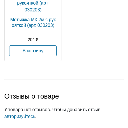
Мотыжка МК-2м с рук
ояткой (арт. 030203)
204 ₽
В корзину
Отзывы о товаре
Ручка к косовищу дер
евянному металл-дер
ево
У товара нет отзывов. Чтобы добавить отзыв —
авторизуйтесь
.
89 ₽