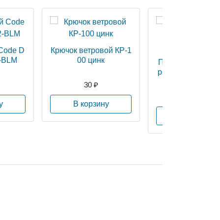
Code D
Крючок ветровой КР-1
-BLM
00 цинк
Перчатки нейлон
роточка ПВХ (D2
2
30 ₽
27 ₽
у
В корзину
В корзину