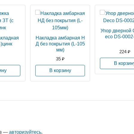
Упор дверной 
eco DS-0002
акладная
Накладка амбарная Н
в)цинк
Д без покрытия (L-105
мм)
224 ₽
35 ₽
В корзин
ину
В корзину
ыв —
авторизуйтесь
.