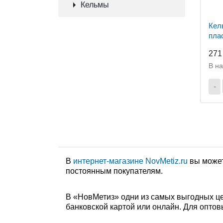
Кельмы
Кел
пла
271
В н
-
В
интернет-магазине NovMetiz.ru
вы может
постоянным покупателям.
В «НовМетиз» одни из самых выгодных це
банковской картой или онлайн. Для оптов