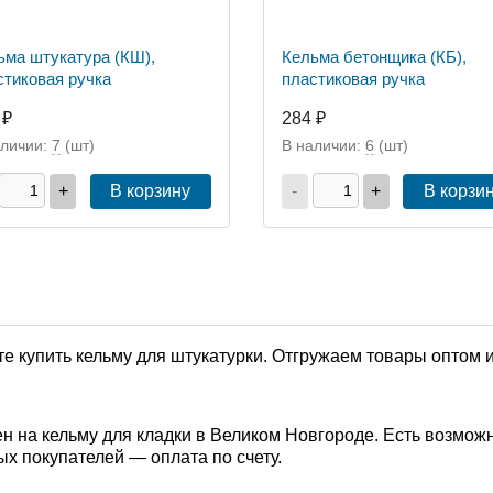
ьма штукатура (КШ),
Кельма бетонщика (КБ),
стиковая ручка
пластиковая ручка
 ₽
284 ₽
аличии:
7
(шт)
В наличии:
6
(шт)
+
В корзину
-
+
В корзи
е купить кельму для штукатурки. Отгружаем товары оптом и
н на кельму для кладки в Великом Новгороде. Есть возможн
ых покупателей — оплата по счету.