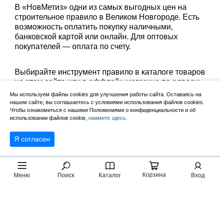
В «НовМетиз» одни из самых выгодных цен на
строительное правило в Великом Новгороде. Есть
возможность оплатить покупку наличными,
банковской картой или онлайн. Для оптовых
покупателей — оплата по счету.
Выбирайте инструмент правило в каталоге товаров
на этом сайте или в оффлайн магазине по адресу:
Великий Новгород, Сырковское шоссе, 8а (по
Мы используем файлы cookies для улучшения работы сайта. Оставаясь на
будням с 9:00 до 17:00, в субботу с 9:00 до 13:00).
нашем сайте, вы соглашаетесь с условиями использования файлов cookies.
Забрать заказ можно лично в пункте выдачи или
Чтобы ознакомиться с нашими Положениями о конфиденциальности и об
использовании файлов cookie,
нажмите здесь
.
оформить доставку до дома.
Я согласен
Корзина
Меню
Поиск
Каталог
Вход